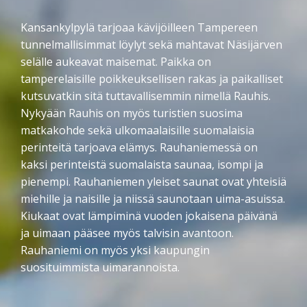
Kansankylpylä tarjoaa kävijöilleen Tampereen
tunnelmallisimmat löylyt sekä mahtavat Näsijärven
selälle aukeavat maisemat. Paikka on
tamperelaisille poikkeuksellisen rakas ja paikalliset
kutsuvatkin sitä tuttavallisemmin nimellä Rauhis.
Nykyään Rauhis on myös turistien suosima
matkakohde sekä ulkomaalaisille suomalaisia
perinteitä tarjoava elämys. Rauhaniemessä on
kaksi perinteistä suomalaista saunaa, isompi ja
pienempi. Rauhaniemen yleiset saunat ovat yhteisiä
miehille ja naisille ja niissä saunotaan uima-asuissa.
Kiukaat ovat lämpiminä vuoden jokaisena päivänä
ja uimaan pääsee myös talvisin avantoon.
Rauhaniemi on myös yksi kaupungin
suosituimmista uimarannoista.