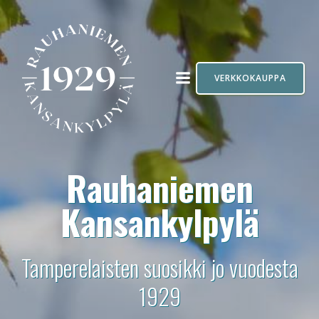
Skip
to
content
VERKKOKAUPPA
Rauhaniemen
Kansankylpylä
Tamperelaisten suosikki jo vuodesta
1929