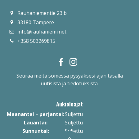
Rauhaniementie 23 b
33180 Tampere
info@rauhaniemi.net
+358 503269815
Seuraa meitä somessa pysyäksesi ajan tasalla
uutisista ja tiedotuksista.
Aukioloajat
Maanantai – perjantai:
Suljettu
Lauantai:
Suljettu
Sunnuntai:
Suljettu