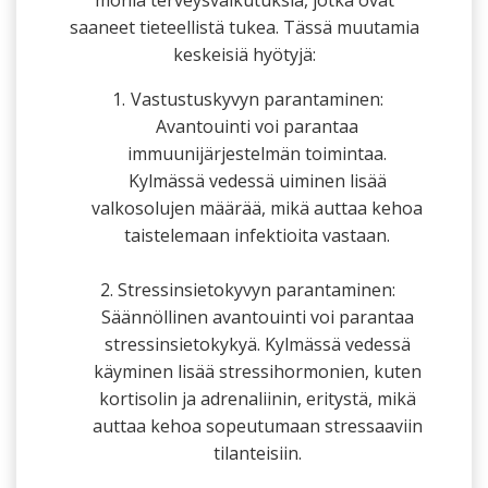
monia terveysvaikutuksia, jotka ovat
saaneet tieteellistä tukea. Tässä muutamia
keskeisiä hyötyjä:
Vastustuskyvyn parantaminen:
Avantouinti voi parantaa
immuunijärjestelmän toimintaa.
Kylmässä vedessä uiminen lisää
valkosolujen määrää, mikä auttaa kehoa
taistelemaan infektioita vastaan.
Stressinsietokyvyn parantaminen:
Säännöllinen avantouinti voi parantaa
stressinsietokykyä. Kylmässä vedessä
käyminen lisää stressihormonien, kuten
kortisolin ja adrenaliinin, eritystä, mikä
auttaa kehoa sopeutumaan stressaaviin
tilanteisiin.