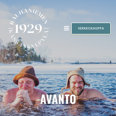
Skip
to
content
VERKKOKAUPPA
AVANTO