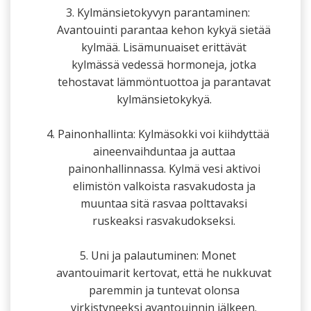
Kylmänsietokyvyn parantaminen:
Avantouinti parantaa kehon kykyä sietää
kylmää. Lisämunuaiset erittävät
kylmässä vedessä hormoneja, jotka
tehostavat lämmöntuottoa ja parantavat
kylmänsietokykyä.
Painonhallinta: Kylmäsokki voi kiihdyttää
aineenvaihduntaa ja auttaa
painonhallinnassa. Kylmä vesi aktivoi
elimistön valkoista rasvakudosta ja
muuntaa sitä rasvaa polttavaksi
ruskeaksi rasvakudokseksi.
Uni ja palautuminen: Monet
avantouimarit kertovat, että he nukkuvat
paremmin ja tuntevat olonsa
virkistyneeksi avantouinnin jälkeen.