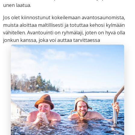
unen laatua.
Jos olet kiinnostunut kokeilemaan avantosaunomista,
muista aloittaa maltillisesti ja totuttaa kehosi kylmään
vähitellen. Avantouinti on ryhmälaji, joten on hyvä olla
jonkun kanssa, joka voi auttaa tarvittaessa