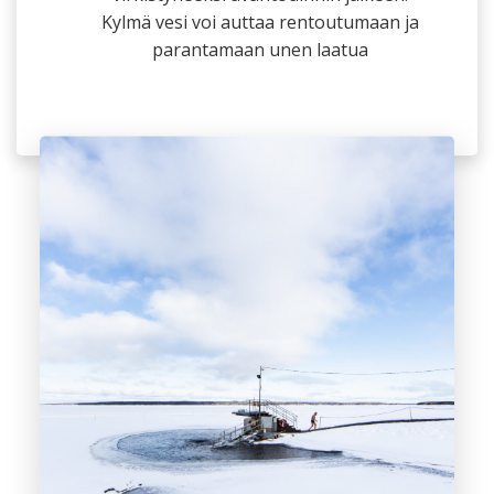
Kylmä vesi voi auttaa rentoutumaan ja
parantamaan unen laatua