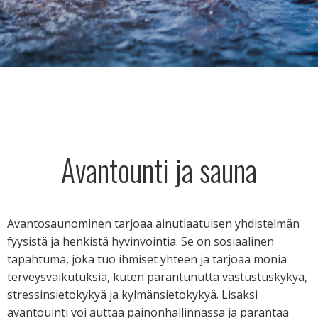
Avantounti ja sauna
Avantosaunominen tarjoaa ainutlaatuisen yhdistelmän
fyysistä ja henkistä hyvinvointia. Se on sosiaalinen
tapahtuma, joka tuo ihmiset yhteen ja tarjoaa monia
terveysvaikutuksia, kuten parantunutta vastustuskykyä,
stressinsietokykyä ja kylmänsietokykyä. Lisäksi
avantouinti voi auttaa painonhallinnassa ja parantaa