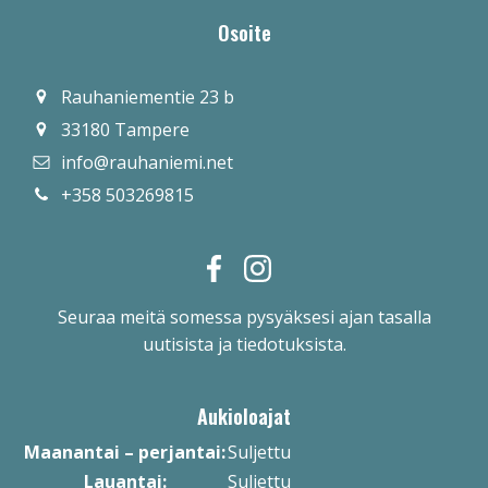
Osoite
Rauhaniementie 23 b
33180 Tampere
info@rauhaniemi.net
+358 503269815
Seuraa meitä somessa pysyäksesi ajan tasalla
uutisista ja tiedotuksista.
Aukioloajat
Maanantai – perjantai:
Suljettu
Lauantai:
Suljettu