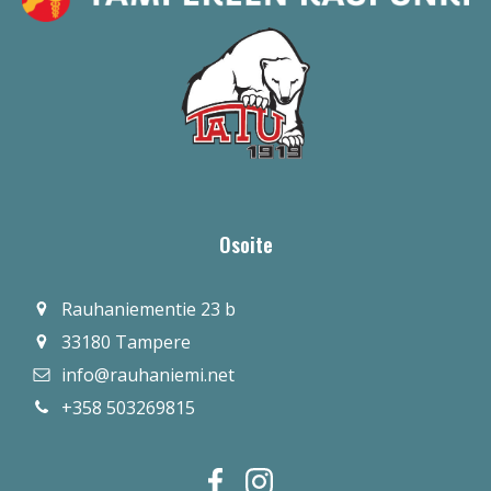
Osoite
Rauhaniementie 23 b
33180 Tampere
info@rauhaniemi.net
+358 503269815