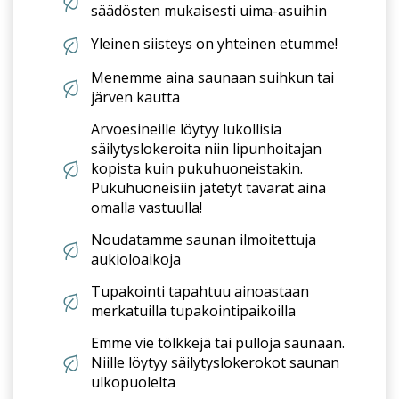
säädösten mukaisesti uima-asuihin
Yleinen siisteys on yhteinen etumme!
Menemme aina saunaan suihkun tai
järven kautta
Arvoesineille löytyy lukollisia
säilytyslokeroita niin lipunhoitajan
kopista kuin pukuhuoneistakin.
Pukuhuoneisiin jätetyt tavarat aina
omalla vastuulla!
Noudatamme saunan ilmoitettuja
aukioloaikoja
Tupakointi tapahtuu ainoastaan
merkatuilla tupakointipaikoilla
Emme vie tölkkejä tai pulloja saunaan.
Niille löytyy säilytyslokerokot saunan
ulkopuolelta