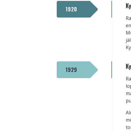
Ky
1920
Ra
en
Mu
jä
Ky
Ky
1929
Ra
lo
ma
pu
Al
mu
to