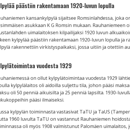
lpylää päästiin rakentamaan 1920-luvun lopulla
uhaniemen kansankylpylä sijaitsee Romsinlahdessa, joka o
simmäisen asukkaan K G Romsin mukaan. Rauhaniemeen oli 
stanlahden uimalaitoksen kilpailijaksi 1920 luvun alkuaik
lkeen kylpylää päästiin rakentamaan 1920-luvun lopulla ja r
lpylä rakennettiin virkistyspaikaksi, jossa uitiin ja otettiin a
lpylätoimintaa vuodesta 1929
uhaniemessä on ollut kylpylätoimintaa vuodesta 1929 lähti
pulla kylpylälaitos oli aidoilla suljettu tila, johon pääsi ma
ksu oli 50 penniä aikuisilta ja 25 penniä lapsilta. 1930-luvull
kukoppeihin pääsi ilmaiseksi.
ussa kylpylän toiminnasta vastasivat TaTU ja TaUS (Tamp
tta 1960 luvulta TaTU on vastannut Rauhaniemen hoidosta 
iminnassa oli myös 1908 valmistunut Palomäen uimalaitos, 