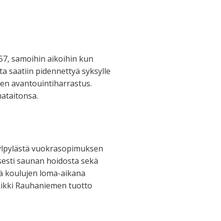
7, samoihin aikoihin kun
tta saatiin pidennettyä syksylle
inen avantouintiharrastus.
ataitonsa.
ylpylästä vuokrasopimuksen
esti saunan hoidosta sekä
lä koulujen loma-aikana
Kaikki Rauhaniemen tuotto