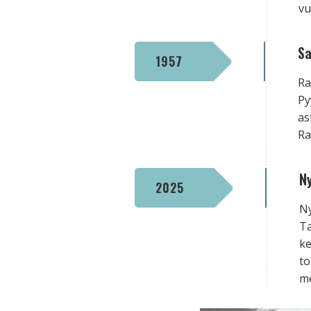
vu
Sa
1957
Ra
Py
as
Ra
N
2025
Ny
Ta
ke
to
m