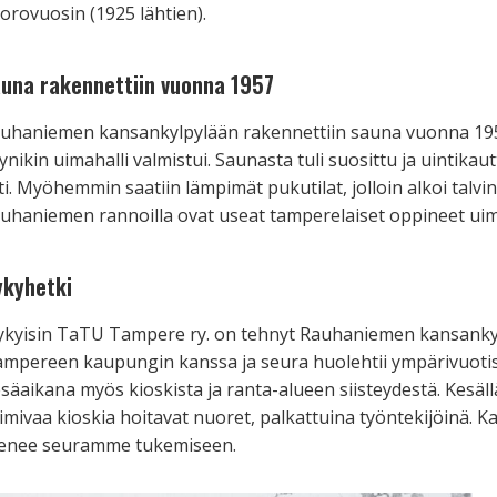
orovuosin (1925 lähtien).
una rakennettiin vuonna 1957
uhaniemen kansankylpylään rakennettiin sauna vuonna 195
ynikin uimahalli valmistui. Saunasta tuli suosittu ja uintikau
ti. Myöhemmin saatiin lämpimät pukutilat, jolloin alkoi talv
uhaniemen rannoilla ovat useat tamperelaiset oppineet uim
ykyhetki
kyisin TaTU Tampere ry. on tehnyt Rauhaniemen kansank
mpereen kaupungin kanssa ja seura huolehtii ympärivuotis
säaikana myös kioskista ja ranta-alueen siisteydestä. Kesäl
imivaa kioskia hoitavat nuoret, palkattuina työntekijöinä. 
enee seuramme tukemiseen.