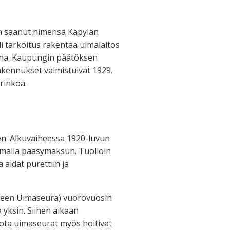
n saanut nimensä Käpylän
tarkoitus rakentaa uimalaitos
oina. Kaupungin päätöksen
akennukset valmistuivat 1929.
urinkoa.
en. Alkuvaiheessa 1920-luvun
ksamalla pääsymaksun. Tuolloin
a aidat purettiin ja
ereen Uimaseura) vuorovuosin
yksin. Siihen aikaan
jota uimaseurat myös hoitivat